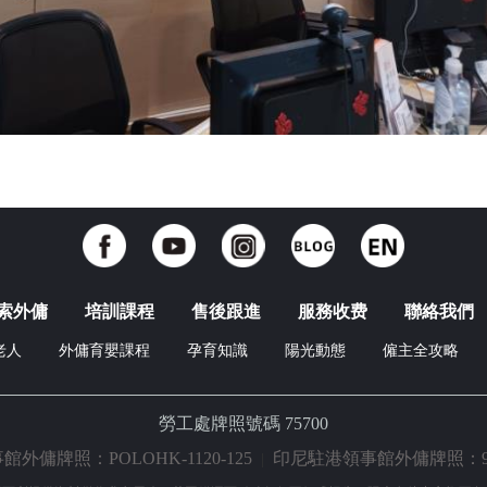
索外傭
培訓課程
售後跟進
服務收费
聯絡我們
老人
外傭育嬰課程
孕育知識
陽光動態
僱主全攻略
勞工處牌照號碼 75700
外傭牌照：POLOHK-1120-125
印尼駐港領事館外傭牌照：98917.
|