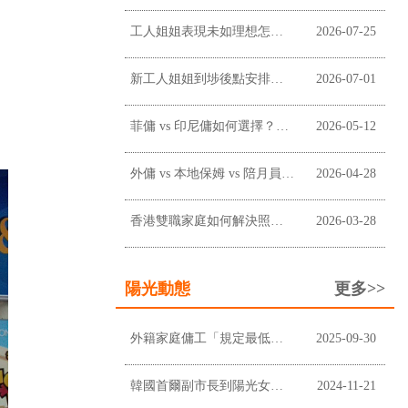
工人姐姐表現未如理想怎麼辦？僱主溝通、改善及終止合約前懶人包
2026-07-25
新工人姐姐到埗後點安排？新手僱主工作分配懶人包
2026-07-01
菲傭 vs 印尼傭如何選擇？香港僱主常見考慮因素
2026-05-12
外傭 vs 本地保姆 vs 陪月員：香港家庭應如何選擇？
2026-04-28
香港雙職家庭如何解決照顧問題？請外傭是否最適合？
2026-03-28
陽光動態
更多>>
外籍家庭傭工「規定最低工資」上調至$5,100及膳食津貼維持不變
2025-09-30
韓國首爾副市長到陽光女傭中心進行企業拜訪
2024-11-21