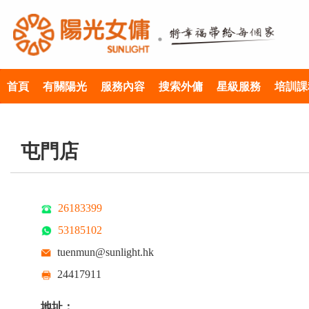
首頁
有關陽光
服務內容
搜索外傭
星級服務
培訓課
屯門店
26183399
53185102
tuenmun@sunlight.hk
24417911
地址：