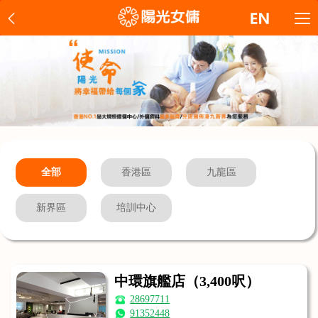
全部
香港區
九龍區
新界區
培訓中心
中環旗艦店（3,400呎）
28697711
91352448