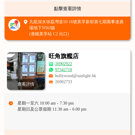
點擊查看詳情
九龍深水埗荔灣道10-16號美孚新邨第七期萬事達廣
場地下N56J舖
(港鐵美孚站 C2 出口)
旺角旗艦店
26902922
97342718
hollywood@sunlight.hk
26902733
查看詳情
星期一至六 10:00 am - 7:30 pm
星期日及公眾假期 11:30 am - 6:00 pm